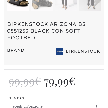
BIRKENSTOCK ARIZONA BS
0551253 BLACK CON SOFT
FOOTBED
BRAND
BIRKENSTOCK
Il
Il
99,99
€
79,99
€
prezzo
prezz
NUMERO
originale
attual