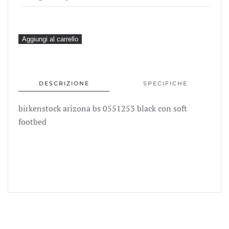
era:
è:
99,99€.
79,99€
birkenstock
Aggiungi al carrello
arizona
bs
0551253
DESCRIZIONE
SPECIFICHE
black
con
birkenstock arizona bs 0551253 black con soft
soft
footbed
footbed
quantità