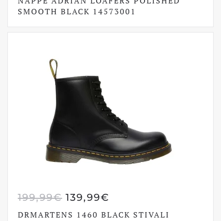
NAPPE ADRIAN LOAFERS POLISHED
SMOOTH BLACK 14573001
ERA:
È:
189,99€.
132,99€.
IL
IL
199,99
€
139,99
€
PREZZO
PREZZO
DRMARTENS 1460 BLACK STIVALI