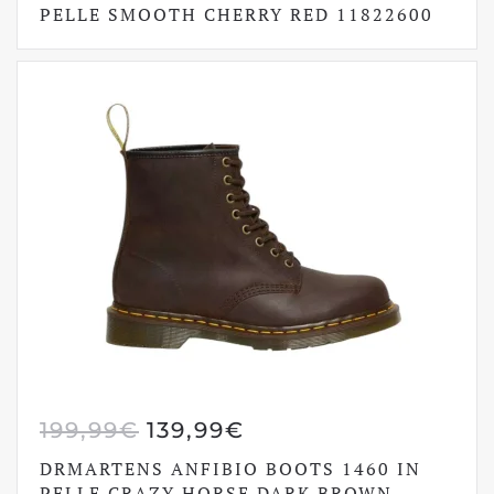
ORIGINALE
ATTUALE
PELLE SMOOTH CHERRY RED 11822600
ERA:
È:
199,99€.
139,99€.
IL
IL
199,99
€
139,99
€
PREZZO
PREZZO
DRMARTENS ANFIBIO BOOTS 1460 IN
ORIGINALE
ATTUALE
PELLE CRAZY HORSE DARK BROWN