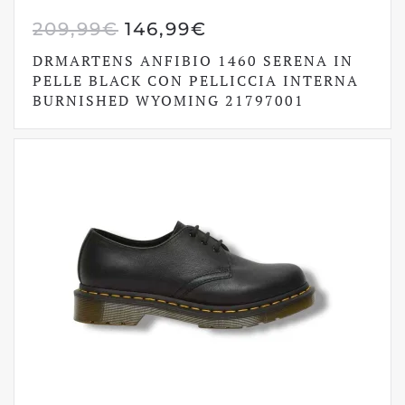
IL
IL
209,99
€
146,99
€
PREZZO
PREZZO
DRMARTENS ANFIBIO 1460 SERENA IN
ORIGINALE
ATTUALE
PELLE BLACK CON PELLICCIA INTERNA
BURNISHED WYOMING 21797001
ERA:
È:
209,99€.
146,99€.