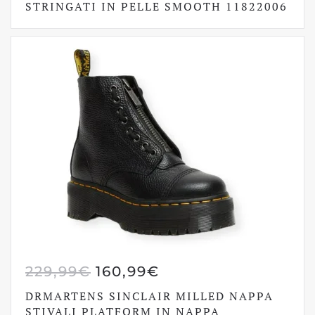
ORIGINALE
ATTUALE
STRINGATI IN PELLE SMOOTH 11822006
ERA:
È:
199,99€.
139,99€.
IL
IL
229,99
€
160,99
€
PREZZO
PREZZO
DRMARTENS SINCLAIR MILLED NAPPA
ORIGINALE
ATTUALE
STIVALI PLATFORM IN NAPPA