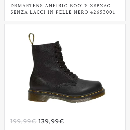
PREZZO
PREZZO
DRMARTENS ANFIBIO BOOTS ZEBZAG
ORIGINALE
ATTUALE
SENZA LACCI IN PELLE NERO 42653001
ERA:
È:
179,99€.
125,99€.
IL
IL
199,99
€
139,99
€
PREZZO
PREZZO