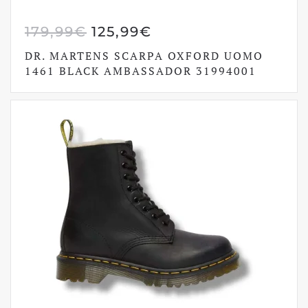
IL
IL
179,99
€
125,99
€
PREZZO
PREZZO
DR. MARTENS SCARPA OXFORD UOMO
ORIGINALE
ATTUALE
1461 BLACK AMBASSADOR 31994001
ERA:
È:
179,99€.
125,99€.