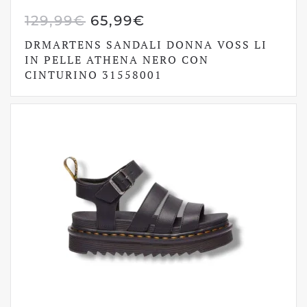
IL
IL
129,99
€
65,99
€
PREZZO
PREZZO
DRMARTENS SANDALI DONNA VOSS LI
ORIGINALE
ATTUALE
IN PELLE ATHENA NERO CON
CINTURINO 31558001
ERA:
È:
129,99€.
65,99€.