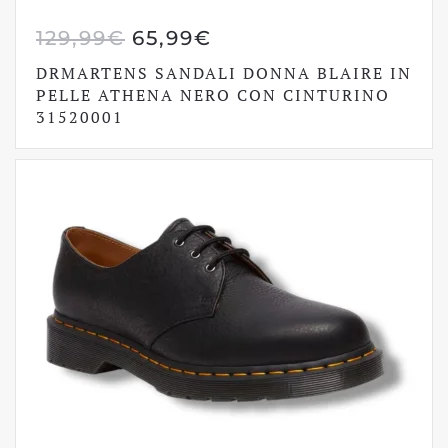
IL
IL
129,99
€
65,99
€
PREZZO
PREZZO
DRMARTENS SANDALI DONNA BLAIRE IN
ORIGINALE
ATTUALE
PELLE ATHENA NERO CON CINTURINO
31520001
ERA:
È:
129,99€.
65,99€.