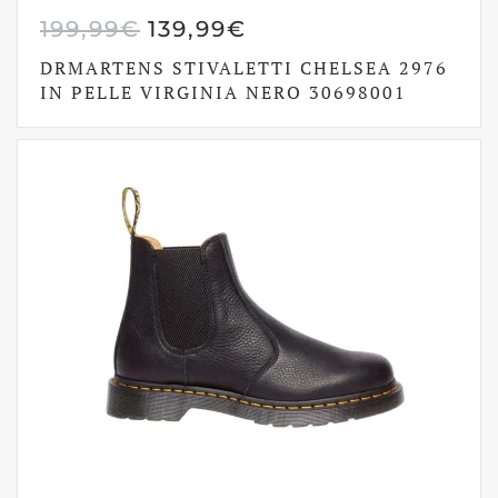
IL
IL
199,99
€
139,99
€
PREZZO
PREZZO
DRMARTENS STIVALETTI CHELSEA 2976
ORIGINALE
ATTUALE
IN PELLE VIRGINIA NERO 30698001
ERA:
È:
199,99€.
139,99€.