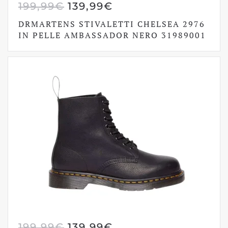
IL
IL
199,99
€
139,99
€
PREZZO
PREZZO
DRMARTENS STIVALETTI CHELSEA 2976
ORIGINALE
ATTUALE
IN PELLE AMBASSADOR NERO 31989001
ERA:
È:
199,99€.
139,99€.
IL
IL
199,99
€
139,99
€