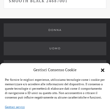
ORIGINALE
ATTUALE
SMOOTH BLACK 24687001
ERA:
È:
229,99€.
169,99€.
DONNA
UOMO
OUTLET
Gestisci Consenso Cookie
Per fornire le migliori esperienze, utilizziamo tecnologie come i cookie per
memorizzare e/o accedere alle informazioni del dispositivo. Il consenso a
queste tecnologie ci permetterà di elaborare dati come il comportamento
di navigazione o ID unici su questo sito. Non acconsentire o ritirare il
consenso può influire negativamente su alcune caratteristiche e funzioni.
SERGIO & DANIELA S.R.L.
Gestisci servizi