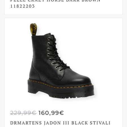
11822203
ERA:
È:
199,99€.
139,99€.
IL
IL
229,99
€
160,99
€
PREZZO
PREZZO
DRMARTENS JADON III BLACK STIVALI