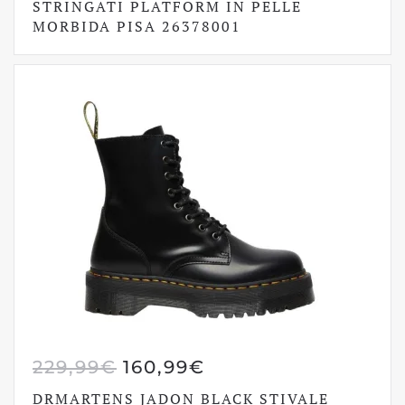
ORIGINALE
ATTUALE
STRINGATI PLATFORM IN PELLE
MORBIDA PISA 26378001
ERA:
È:
229,99€.
160,99€.
IL
IL
229,99
€
160,99
€
PREZZO
PREZZO
DRMARTENS JADON BLACK STIVALE