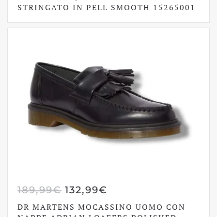
ORIGINALE
ATTUALE
STRINGATO IN PELL SMOOTH 15265001
ERA:
È:
229,99€.
160,99€.
IL
IL
189,99
€
132,99
€
PREZZO
PREZZO
DR MARTENS MOCASSINO UOMO CON
ORIGINALE
ATTUALE