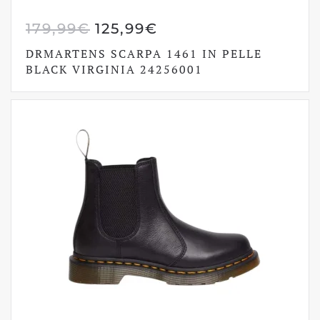
IL
IL
179,99
€
125,99
€
PREZZO
PREZZO
DRMARTENS SCARPA 1461 IN PELLE
ORIGINALE
ATTUALE
BLACK VIRGINIA 24256001
ERA:
È:
179,99€.
125,99€.