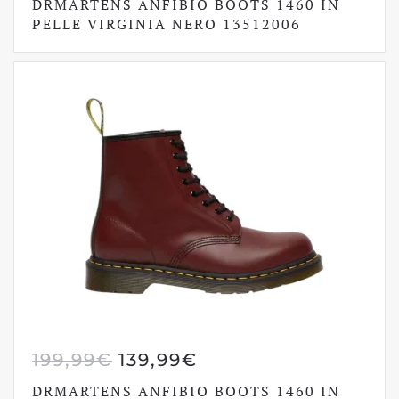
DRMARTENS ANFIBIO BOOTS 1460 IN
ORIGINALE
ATTUALE
PELLE VIRGINIA NERO 13512006
ERA:
È:
199,99€.
139,99€.
IL
IL
199,99
€
139,99
€
PREZZO
PREZZO
DRMARTENS ANFIBIO BOOTS 1460 IN