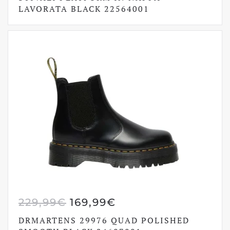
LAVORATA BLACK 22564001
ERA:
È:
229,99€.
160,99€.
IL
IL
229,99
€
169,99
€
PREZZO
PREZZO
DRMARTENS 29976 QUAD POLISHED