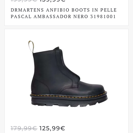
PREZZO
PREZZO
DRMARTENS ANFIBIO BOOTS IN PELLE
ORIGINALE
ATTUALE
PASCAL AMBASSADOR NERO 31981001
ERA:
È:
199,99€.
139,99€.
IL
IL
179,99
€
125,99
€