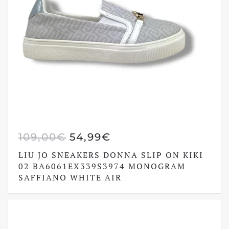
IL
IL
109,00
€
54,99
€
PREZZO
PREZZO
LIU JO SNEAKERS DONNA SLIP ON KIKI
ORIGINALE
ATTUALE
02 BA6061EX339S3974 MONOGRAM
SAFFIANO WHITE AIR
ERA:
È:
109,00€.
54,99€.