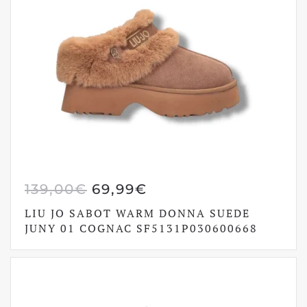
IL
IL
139,00
€
69,99
€
PREZZO
PREZZO
LIU JO SABOT WARM DONNA SUEDE
ORIGINALE
ATTUALE
JUNY 01 COGNAC SF5131P030600668
ERA:
È:
139,00€.
69,99€.