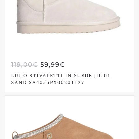
IL
IL
119,00
€
59,99
€
PREZZO
PREZZO
LIUJO STIVALETTI IN SUEDE JIL 01
ORIGINALE
ATTUALE
SAND SA4053PX00201127
ERA:
È:
119,00€.
59,99€.