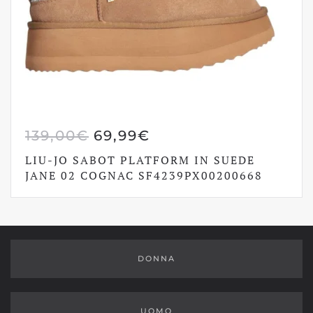
IL
IL
139,00
€
69,99
€
PREZZO
PREZZO
LIU-JO SABOT PLATFORM IN SUEDE
ORIGINALE
ATTUALE
JANE 02 COGNAC SF4239PX00200668
ERA:
È:
139,00€.
69,99€.
DONNA
UOMO