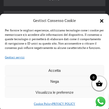
OUTLET
Gestisci Consenso Cookie
Per fornire le migliori esperienze, utilizziamo tecnologie come i cookie per
memorizzare e/o accedere alle informazioni del dispositivo. Il consenso a
queste tecnologie ci permetterà di elaborare dati come il comportamento
di navigazione o ID unici su questo sito. Non acconsentire o ritirare il
consenso può influire negativamente su alcune caratteristiche e funzioni.
SERGIO & DANIELA S.R.L.
Gestisci servizi
CORSO MATTEOTTI, 76 51016 MONTECATINI TERME
TEL: 0572 910498
P.IVA: 01475920474
Accetta
CONDIZIONI DI VENDITA
PRIVACY POLICY
0
COOKIES
SPEDIZIONI E RESI
Nega
ORDINI@BARTOLINICALZATURE.IT
SITEMAP
Visualizza le preferenze
Cookie Policy
PRIVACY POLICY