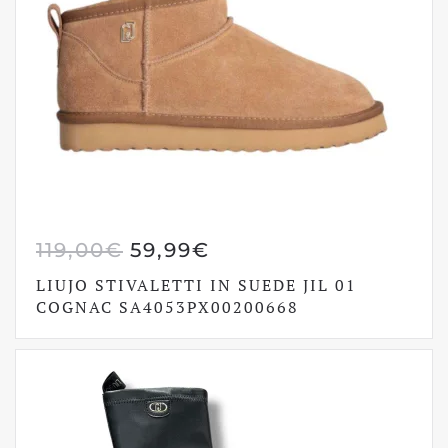
IL
IL
119,00
€
59,99
€
PREZZO
PREZZO
LIUJO STIVALETTI IN SUEDE JIL 01
ORIGINALE
ATTUALE
COGNAC SA4053PX00200668
ERA:
È:
119,00€.
59,99€.