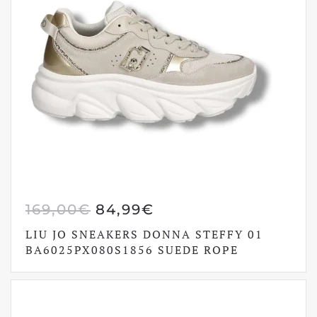
IL
IL
169,00
€
84,99
€
PREZZO
PREZZO
LIU JO SNEAKERS DONNA STEFFY 01
ORIGINALE
ATTUALE
BA6025PX080S1856 SUEDE ROPE
ERA:
È:
169,00€.
84,99€.