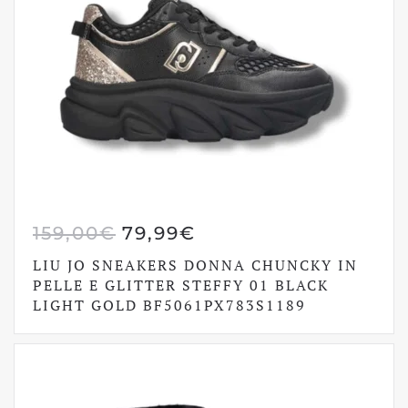
IL
IL
159,00
€
79,99
€
PREZZO
PREZZO
LIU JO SNEAKERS DONNA CHUNCKY IN
ORIGINALE
ATTUALE
PELLE E GLITTER STEFFY 01 BLACK
LIGHT GOLD BF5061PX783S1189
ERA:
È:
159,00€.
79,99€.