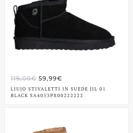
IL
IL
119,00
€
59,99
€
PREZZO
PREZZO
LIUJO STIVALETTI IN SUEDE JIL 01
ORIGINALE
ATTUALE
BLACK SA4053PX00222222
ERA:
È:
119,00€.
59,99€.