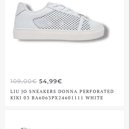
IL
IL
109,00
€
54,99
€
PREZZO
PREZZO
LIU JO SNEAKERS DONNA PERFORATED
ORIGINALE
ATTUALE
KIKI 03 BA6063PX24601111 WHITE
ERA:
È:
109,00€.
54,99€.