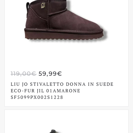
IL
IL
119,00
€
59,99
€
PREZZO
PREZZO
LIU JO STIVALETTO DONNA IN SUEDE
ORIGINALE
ATTUALE
ECO-FUR JIL 01AMARONE
SF5099PX002S1228
ERA:
È:
119,00€.
59,99€.