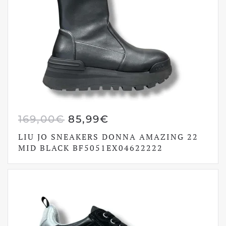
IL
IL
169,00
€
85,99
€
PREZZO
PREZZO
LIU JO SNEAKERS DONNA AMAZING 22
ORIGINALE
ATTUALE
MID BLACK BF5051EX04622222
ERA:
È:
169,00€.
85,99€.