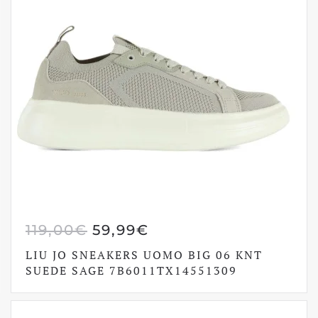
IL
IL
119,00
€
59,99
€
PREZZO
PREZZO
LIU JO SNEAKERS UOMO BIG 06 KNT
ORIGINALE
ATTUALE
SUEDE SAGE 7B6011TX14551309
ERA:
È:
119,00€.
59,99€.