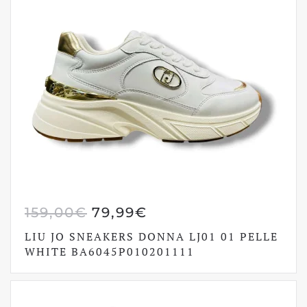
IL
IL
159,00
€
79,99
€
PREZZO
PREZZO
LIU JO SNEAKERS DONNA LJ01 01 PELLE
ORIGINALE
ATTUALE
WHITE BA6045P010201111
ERA:
È:
159,00€.
79,99€.