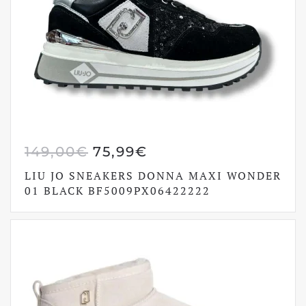
IL
IL
149,00
€
75,99
€
PREZZO
PREZZO
LIU JO SNEAKERS DONNA MAXI WONDER
ORIGINALE
ATTUALE
01 BLACK BF5009PX06422222
ERA:
È:
149,00€.
75,99€.