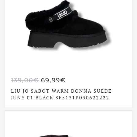
IL
IL
139,00
€
69,99
€
PREZZO
PREZZO
LIU JO SABOT WARM DONNA SUEDE
ORIGINALE
ATTUALE
JUNY 01 BLACK SF5131P030622222
ERA:
È:
139,00€.
69,99€.