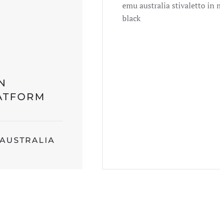
stinger
emu australia stivaletto i
micro
black
flatform
w13082
black
quantità
N
ATFORM
AUSTRALIA