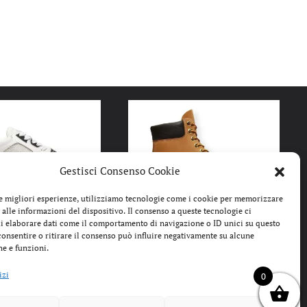
Gestisci Consenso Cookie
le migliori esperienze, utilizziamo tecnologie come i cookie per memorizzare
 alle informazioni del dispositivo. Il consenso a queste tecnologie ci
i elaborare dati come il comportamento di navigazione o ID unici su questo
IL
IL
IL
IL
0
€
157,99
€
229,99
€
189,99
€
consentire o ritirare il consenso può influire negativamente su alcune
PREZZO
PREZZO
PREZZO
PREZZO
he e funzioni.
CE JEANS
TIMBERLAND 10061
ORIGINALE
ATTUALE
ORIGINALE
ATTUALE
RE SNEAKER
STIVALE UOMO
ERA:
È:
ERA:
È:
izi
0
SPEEDTRACK
WATERPROOF
225,00€.
157,99€.
229,99€.
189,99€.
C4 ZSE20 003
TIMBERLAND®