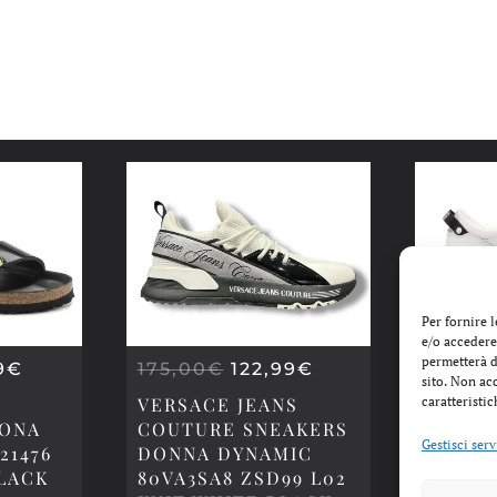
Per fornire 
e/o accedere
permetterà d
IL
IL
IL
9
€
175,00
€
122,99
€
225,0
sito. Non ac
ZO
PREZZO
PREZZO
PREZZO
VERSACE JEANS
caratteristic
VERSA
INALE
ATTUALE
ORIGINALE
ATTUALE
ZONA
COUTURE SNEAKERS
COUTU
È:
ERA:
È:
Gestisci serv
21476
DONNA DYNAMIC
UOMO 
9€.
135,99€.
175,00€.
122,99€.
LACK
80VA3SA8 ZSD99 L02
80YA3S