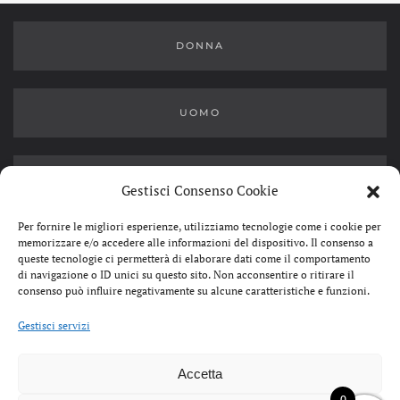
DONNA
UOMO
OUTLET
Gestisci Consenso Cookie
Per fornire le migliori esperienze, utilizziamo tecnologie come i cookie per
memorizzare e/o accedere alle informazioni del dispositivo. Il consenso a
queste tecnologie ci permetterà di elaborare dati come il comportamento
di navigazione o ID unici su questo sito. Non acconsentire o ritirare il
consenso può influire negativamente su alcune caratteristiche e funzioni.
SERGIO & DANIELA S.R.L.
Gestisci servizi
CORSO MATTEOTTI, 76 51016 MONTECATINI TERME
TEL: 0572 910498
P.IVA: 01475920474
Accetta
CONDIZIONI DI VENDITA
PRIVACY POLICY
0