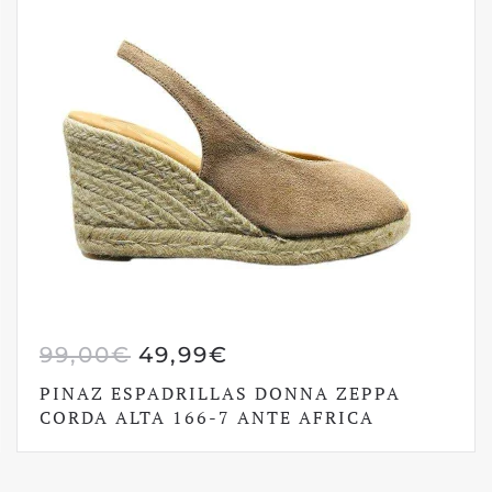
IL
IL
99,00
€
49,99
€
PREZZO
PREZZO
PINAZ ESPADRILLAS DONNA ZEPPA
ORIGINALE
ATTUALE
CORDA ALTA 166-7 ANTE AFRICA
ERA:
È:
99,00€.
49,99€.