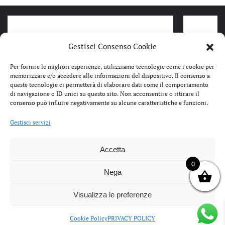
Gestisci Consenso Cookie
Per fornire le migliori esperienze, utilizziamo tecnologie come i cookie per
memorizzare e/o accedere alle informazioni del dispositivo. Il consenso a
queste tecnologie ci permetterà di elaborare dati come il comportamento
di navigazione o ID unici su questo sito. Non acconsentire o ritirare il
consenso può influire negativamente su alcune caratteristiche e funzioni.
Gestisci servizi
Accetta
IL
IL
69,00
€
49,99
€
89,00
€
PREZZO
PREZZO
0
FERRÈ SCARPA TACCO CHANEL
COLORS
ORIGINALE
ATTUALE
Nega
DONNA NERO CON ACCESSORIO
STIVAL
ERA:
È:
LOGO IN METALLO F962
FODERA
69,00€.
49,99€.
Visualizza le preferenze
SLINGBACK
SHORT 
SUEDE
Cookie Policy
PRIVACY POLICY