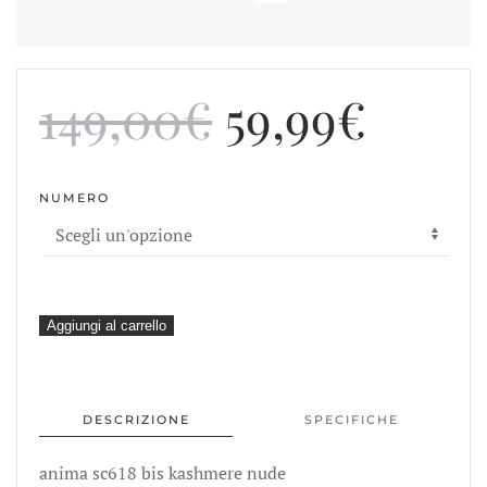
Il
Il
149,00
€
59,99
€
prezzo
prez
NUMERO
originale
attua
era:
è:
149,00€.
59,99
anima
Aggiungi al carrello
sc618
bis
kashmere
DESCRIZIONE
SPECIFICHE
nude
quantità
anima sc618 bis kashmere nude