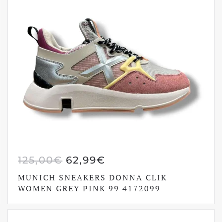
IL
IL
125,00
€
62,99
€
PREZZO
PREZZO
MUNICH SNEAKERS DONNA CLIK
ORIGINALE
ATTUALE
WOMEN GREY PINK 99 4172099
ERA:
È:
125,00€.
62,99€.