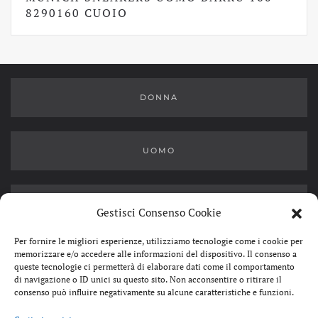
ORIGINALE
ATTUALE
8290160 CUOIO
ERA:
È:
126,00€.
63,99€.
DONNA
UOMO
OUTLET
Gestisci Consenso Cookie
Per fornire le migliori esperienze, utilizziamo tecnologie come i cookie per
memorizzare e/o accedere alle informazioni del dispositivo. Il consenso a
queste tecnologie ci permetterà di elaborare dati come il comportamento
di navigazione o ID unici su questo sito. Non acconsentire o ritirare il
consenso può influire negativamente su alcune caratteristiche e funzioni.
SERGIO & DANIELA S.R.L.