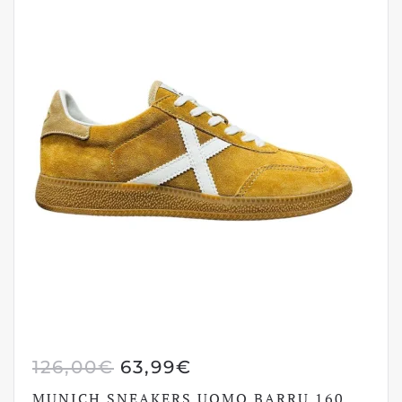
IL
IL
126,00
€
63,99
€
PREZZO
PREZZO
MUNICH SNEAKERS UOMO BARRU 160