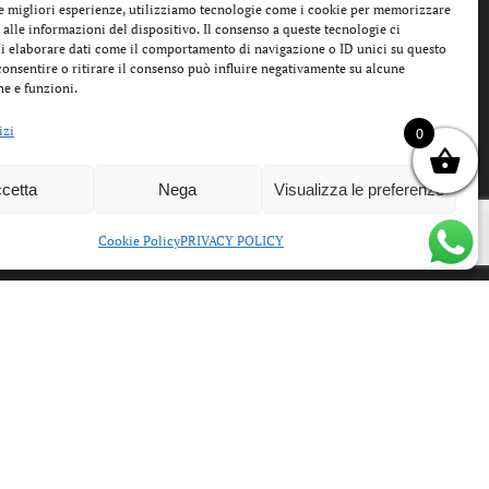
le migliori esperienze, utilizziamo tecnologie come i cookie per memorizzare
 alle informazioni del dispositivo. Il consenso a queste tecnologie ci
i elaborare dati come il comportamento di navigazione o ID unici su questo
IL
IL
IL
IL
€
49,00
€
149,00
€
74,99
€
consentire o ritirare il consenso può influire negativamente su alcune
PREZZO
PREZZO
PREZZO
PREZZO
he e funzioni.
 MINI MAIL
ATLANTIC STARS
ORIGINALE
ATTUALE
ORIGINALE
ATTUALE
A
SNEAKERS DONNA
ERA:
È:
ERA:
È:
izi
0
GHALA BEIGE CON
59,00€.
49,00€.
149,00€.
74,99€.
TEDDY GALA 1040-
0502
cetta
Nega
Visualizza le preferenze
Cookie Policy
PRIVACY POLICY
OUTLET