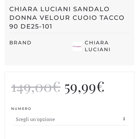
CHIARA LUCIANI SANDALO
DONNA VELOUR CUOIO TACCO
90 DE25-101
BRAND
CHIARA
LUCIANI
Il
Il
149,00
€
59,99
€
prezzo
prez
NUMERO
originale
attua
era:
è: