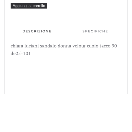
149,00€.
59,99
chiara
Aggiungi al carrello
luciani
sandalo
donna
DESCRIZIONE
SPECIFICHE
velour
cuoio
chiara luciani sandalo donna velour cuoio tacco 90
tacco
de25-101
90
de25-
101
quantità