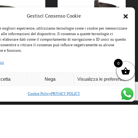
Gestisci Consenso Cookie
le migliori esperienze, utilizziamo tecnologie come i cookie per memorizzare
 alle informazioni del dispositivo. Il consenso a queste tecnologie ci
i elaborare dati come il comportamento di navigazione o ID unici su questo
consentire o ritirare il consenso può influire negativamente su alcune
he e funzioni.
IL
IL
IL
IL
0
€
99,99
€
229,00
€
114,99
€
PREZZO
PREZZO
PREZZO
PREZZO
izi
0
E CLASSIC
BIKKEMBERGS
ORIGINALE
ATTUALE
ORIGINALE
ATTUALE
PILLOW JET
ANFIBIO UOMO
ERA:
È:
ERA:
È:
VINTAGE BROWN
cetta
Nega
Visualizza le preferenze
199,00€.
99,99€.
229,00€.
114,99€.
29224 CP C
Cookie Policy
PRIVACY POLICY
OUTLET