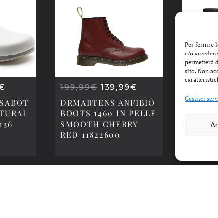
Per fornire 
e/o accedere
permetterà d
sito. Non ac
caratteristic
IL
IL
IL
€
199,99
€
139,99
€
199,0
ZO
PREZZO
PREZZO
PREZZO
Gestisci serv
 SABOT
DRMARTENS ANFIBIO
FLUFI
INALE
ATTUALE
ORIGINALE
ATTUALE
ATURAL
BOOTS 1460 IN PELLE
SERIE 
È:
ERA:
È:
136
SMOOTH CHERRY
BLACK
Ac
9€.
79,99€.
199,99€.
139,99€.
RED 11822600
UOMO