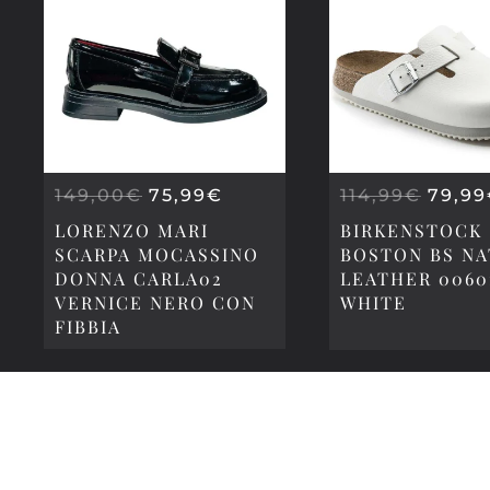
IL
IL
IL
149,00
€
75,99
€
114,99
€
79,99
PREZZO
PREZZO
PREZ
LORENZO MARI
BIRKENSTOCK
ORIGINALE
ATTUALE
ORIG
SCARPA MOCASSINO
BOSTON BS N
ERA:
È:
ERA:
DONNA CARLA02
LEATHER 0060
149,00€.
75,99€.
114,9
VERNICE NERO CON
WHITE
FIBBIA
DONNA