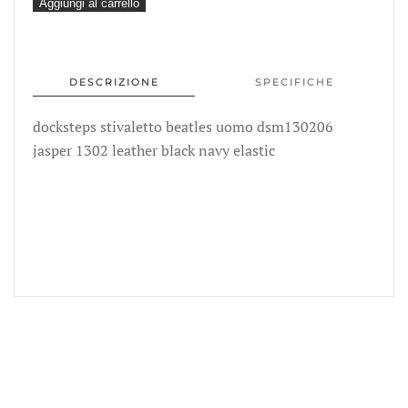
119,00€.
59,99
docksteps
Aggiungi al carrello
stivaletto
beatles
uomo
DESCRIZIONE
SPECIFICHE
dsm130206
jasper
docksteps stivaletto beatles uomo dsm130206
1302
jasper 1302 leather black navy elastic
leather
black
navy
elastic
quantità