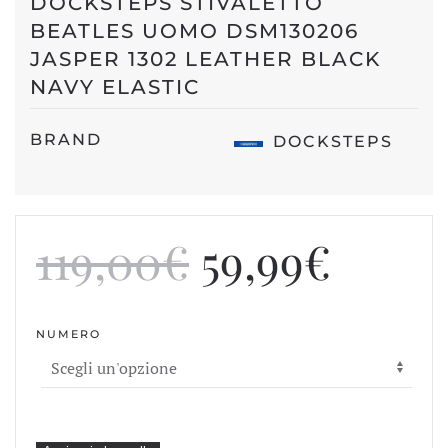
DOCKSTEPS STIVALETTO
BEATLES UOMO DSM130206
JASPER 1302 LEATHER BLACK
NAVY ELASTIC
BRAND
DOCKSTEPS
Il
Il
119,00
€
59,99
€
prezzo
prezz
NUMERO
originale
attua
era:
è: