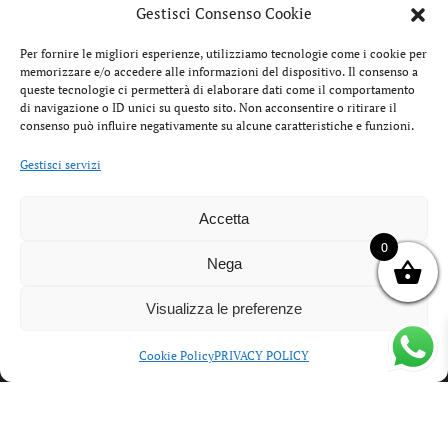
Gestisci Consenso Cookie
Per fornire le migliori esperienze, utilizziamo tecnologie come i cookie per
memorizzare e/o accedere alle informazioni del dispositivo. Il consenso a
queste tecnologie ci permetterà di elaborare dati come il comportamento
di navigazione o ID unici su questo sito. Non acconsentire o ritirare il
consenso può influire negativamente su alcune caratteristiche e funzioni.
Gestisci servizi
Accetta
0
IL
IL
Nega
99,00
€
49,99
€
199,00
PREZZO
PREZZO
JANETANDJANET SNEAKERS
SATORI
ORIGINALE
ATTUALE
Visualizza le preferenze
DONNA J630 PELLE SCAMOSCIATA
CHACRO
ERA:
È:
BEIGE 666
BLACK 
99,00€.
49,99€.
Cookie Policy
PRIVACY POLICY
DONNA