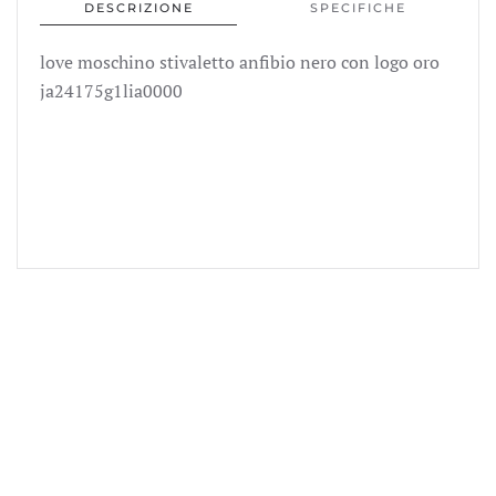
DESCRIZIONE
SPECIFICHE
nero
con
love moschino stivaletto anfibio nero con logo oro
logo
ja24175g1lia0000
oro
ja24175g1lia0000
quantità