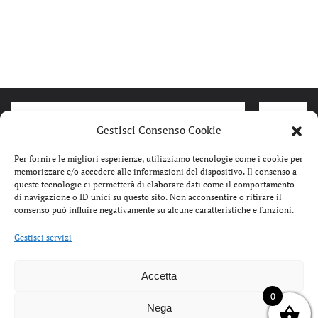
Gestisci Consenso Cookie
Per fornire le migliori esperienze, utilizziamo tecnologie come i cookie per
memorizzare e/o accedere alle informazioni del dispositivo. Il consenso a
queste tecnologie ci permetterà di elaborare dati come il comportamento
di navigazione o ID unici su questo sito. Non acconsentire o ritirare il
consenso può influire negativamente su alcune caratteristiche e funzioni.
Gestisci servizi
Accetta
IL
IL
119,00
€
59,99
€
159,99
0
PREZZO
PREZZO
Nega
JANETANDJANET STIVALETTO
BIRKEN