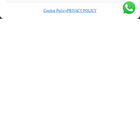
TAUPE
Cookie Policy
PRIVACY POLICY
DONNA
UOMO
OUTLET
SERGIO & DANIELA S.R.L.
CORSO MATTEOTTI, 76 51016 MONTECATINI TERME