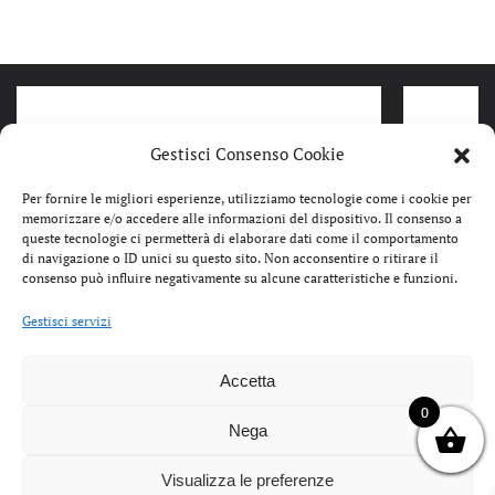
Gestisci Consenso Cookie
Per fornire le migliori esperienze, utilizziamo tecnologie come i cookie per
memorizzare e/o accedere alle informazioni del dispositivo. Il consenso a
queste tecnologie ci permetterà di elaborare dati come il comportamento
di navigazione o ID unici su questo sito. Non acconsentire o ritirare il
consenso può influire negativamente su alcune caratteristiche e funzioni.
Gestisci servizi
Accetta
IL
IL
99,99
€
49,99
€
95,00
€
PREZZO
PREZZO
0
HEY DUDE PEAK FOLD BOOT
COLORS
ORIGINALE
ATTUALE
Nega
SUEDE BLACK 40256-001
STIVAL
ERA:
È:
FODERA
99,99€.
49,99€.
Visualizza le preferenze
SHEEPS