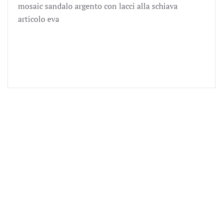
alla
mosaic sandalo argento con lacci alla schiava
schiava
articolo eva
articolo
eva
quantità