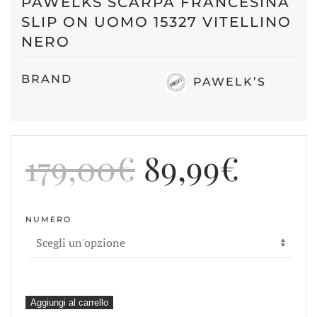
PAWELKS SCARPA FRANCESINA
SLIP ON UOMO 15327 VITELLINO
NERO
BRAND
PAWELK’S
Il
Il
179,00
€
89,99
€
prezzo
prez
NUMERO
originale
attua
era:
è:
179,00€.
89,99
pawelks
Aggiungi al carrello