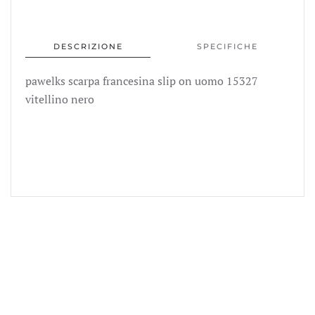
scarpa
francesina
slip
DESCRIZIONE
SPECIFICHE
on
uomo
pawelks scarpa francesina slip on uomo 15327
15327
vitellino nero
vitellino
nero
quantità