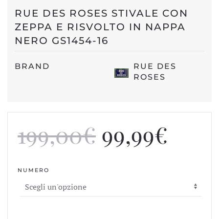
RUE DES ROSES STIVALE CON
ZEPPA E RISVOLTO IN NAPPA
NERO GS1454-16
BRAND
RUE DES
ROSES
Il
Il
199,00
€
99,99
€
prezzo
prez
NUMERO
originale
attua
era:
è: