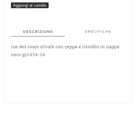
199,00€.
99,99
rue
Aggiungi al carrello
des
roses
stivale
DESCRIZIONE
SPECIFICHE
con
zeppa
rue des roses stivale con zeppa e risvolto in nappa
e
nero gs1454-16
risvolto
in
nappa
nero
gs1454-
16
quantità