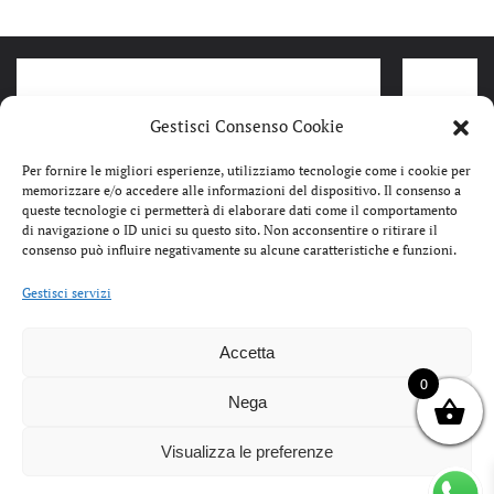
Gestisci Consenso Cookie
Per fornire le migliori esperienze, utilizziamo tecnologie come i cookie per
memorizzare e/o accedere alle informazioni del dispositivo. Il consenso a
queste tecnologie ci permetterà di elaborare dati come il comportamento
di navigazione o ID unici su questo sito. Non acconsentire o ritirare il
consenso può influire negativamente su alcune caratteristiche e funzioni.
Gestisci servizi
Accetta
IL
IL
99,00
€
49,99
€
109,00
PREZZO
PREZZO
0
STEP SNEAKERS DONNA SUEDE
VICTOR
ORIGINALE
ATTUALE
Nega
MILK CON RIPORTI
UOMO R
ERA:
È:
METALLIZZATI GOLD 260166
8807108
99,00€.
49,99€.
Visualizza le preferenze