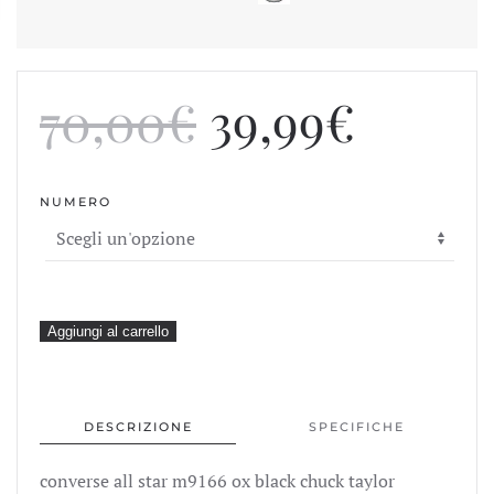
Il
Il
70,00
€
39,99
€
prezzo
prezz
NUMERO
originale
attual
era:
è:
70,00€.
39,99€
converse
Aggiungi al carrello
all
star
m9166
DESCRIZIONE
SPECIFICHE
ox
black
converse all star m9166 ox black chuck taylor