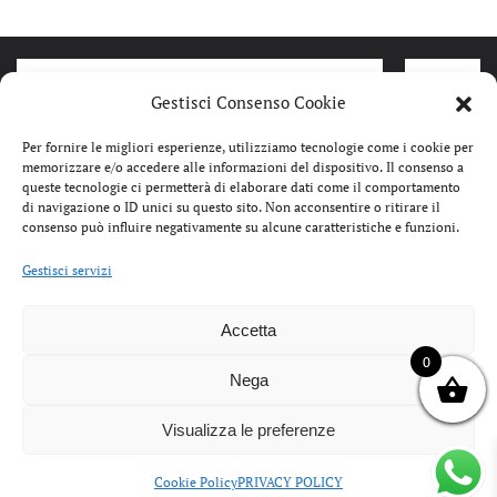
Gestisci Consenso Cookie
Per fornire le migliori esperienze, utilizziamo tecnologie come i cookie per
memorizzare e/o accedere alle informazioni del dispositivo. Il consenso a
queste tecnologie ci permetterà di elaborare dati come il comportamento
di navigazione o ID unici su questo sito. Non acconsentire o ritirare il
consenso può influire negativamente su alcune caratteristiche e funzioni.
Gestisci servizi
Accetta
IL
IL
119,00
€
59,99
€
95,00
€
0
PREZZO
PREZZO
Nega
STEP SCARPA MID DONNA NAPPA
VANS S
ORIGINALE
ATTUALE
BLACK 263409
ROSES 
ERA:
È:
Visualizza le preferenze
119,00€.
59,99€.
Cookie Policy
PRIVACY POLICY