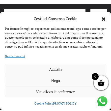
Gestisci Consenso Cookie
Per fornire le migliori esperienze, utilizziamo tecnologie come i cookie per
memorizzare e/o accedere alle informazioni del dispositivo. Il consenso a
queste tecnologie ci permetterà di elaborare dati come il comportamento
di navigazione o ID unici su questo sito. Non acconsentire o ritirare il
consenso può influire negativamente su alcune caratteristiche e funzioni.
Gestisci servizi
Accetta
IL
IL
139,00
€
69,99
€
129,99
0
PREZZO
PREZZO
Nega
DOCKSTEPS SCARPONCINO
DRMART
ORIGINALE
ATTUALE
PEDULA CANADIAN 2122 SUEDE
VOSS L
ERA:
È:
Visualizza le preferenze
BROWN DSM212200
CON CI
139,00€.
69,99€.
Cookie Policy
PRIVACY POLICY