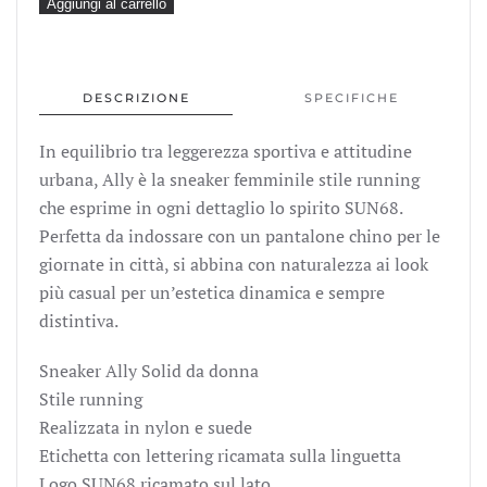
89,00€.
62,99€
sun68
Aggiungi al carrello
sneakers
donna
z36201
DESCRIZIONE
SPECIFICHE
ally
solid
In equilibrio tra leggerezza sportiva e attitudine
in
urbana, Ally è la sneaker femminile stile running
suede
che esprime in ogni dettaglio lo spirito SUN68.
e
Perfetta da indossare con un pantalone chino per le
nylon
giornate in città, si abbina con naturalezza ai look
bianco
più casual per un’estetica dinamica e sempre
fuxia
distintiva.
fluo
z362010162
Sneaker Ally Solid da donna
quantità
Stile running
Realizzata in nylon e suede
Etichetta con lettering ricamata sulla linguetta
Logo SUN68 ricamato sul lato