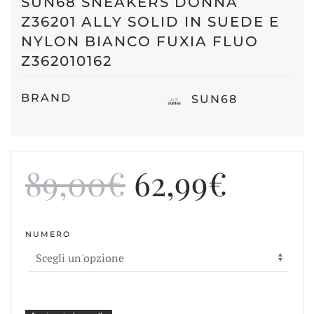
SUN68 SNEAKERS DONNA
Z36201 ALLY SOLID IN SUEDE E
NYLON BIANCO FUXIA FLUO
Z362010162
BRAND
SUN68
Il
Il
89,00
€
62,99
€
prezzo
prezz
NUMERO
originale
attual
era:
è: